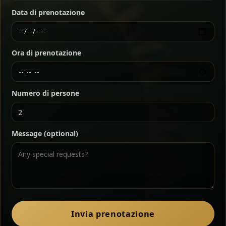
Data di prenotazione
Ethiopian-style steak tartare finished with spiced
butter — bold, fragrant, and served the traditional
Ora di prenotazione
way for maximum flavor.
Chef note: a must-try for fans of rich, savory dishes.
Numero di persone
Ater Kik
Classic
Message (optional)
Split peas gently cooked in a fragrant turmeric-
onion sauce — smooth, comforting, and ideal for
a mild vegetarian option.
Chef note: pairs beautifully with lentils and sautéed greens.
Zil Zil Tibs
Classic
Invia prenotazione
Tender beef strips sautéed with onions in spiced