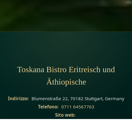
Toskana Bistro Eritreisch und
Äthiopische
Indirizzo:
Blumenstraße 22, 70182 Stuttgart, Germany
Telefono:
0711 64567763
Sito web:
https://www.instagram.com/toskana_bistro/profilecard/?
igsh=cGp2NTUyODNveTE=