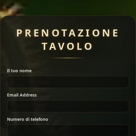
Meat Dishes
PRENOTAZIONE
TAVOLO
A great introduction to the cuisine — selected meat
dishes served with vegetarian sides. Perfect for groups
Il tuo nome
who want a little of everything.
Shekla Shiro
Signature
Sharing
For 2 people
Email Address
Sharing
For 3 people
Slow-simmered chickpea stew seasoned with
warm Ethiopian spices, served sizzling in a
Sharing
For 4 people
traditional clay pot for deep, rich flavor.
Numero di telefono
Chef note: perfect with injera and a fresh side salad.
Kitfo Special
Signature