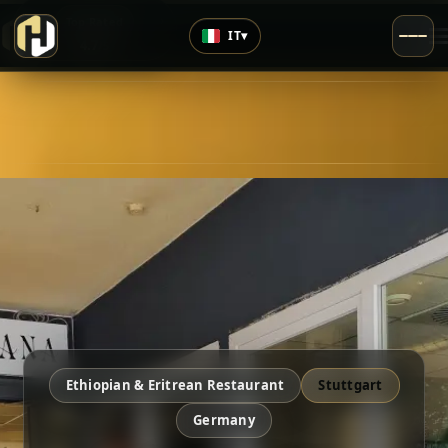
›
Top Rated
IT
▾
4.7
/5
Ethiopian & Eritrean Restaurant
Stuttgart
Germany