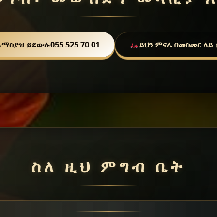
ለማስያዝ ይደውሉ
055 525 70 01
ይህን ምናሌ በመስመር ላይ 
ስለ ዚህ ምግብ ቤት