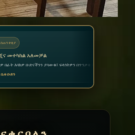
ፍላጎትዎን በጥንቃቄ እንመለከታለን።
ናቀርባለን