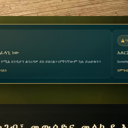
ማስጠንቀቂያ
አለርጂና መተካከል አለመቻል
ል። በማንኛውም ጊዜ ይጠይቁን።
ከመዘዝዎ በፊት እባክዎ ቡድናችንን ያሳውቁ፤ 
የምግብ ቤቱ ቡድን
መገብ፣ መውሰድና መላኪያ እ