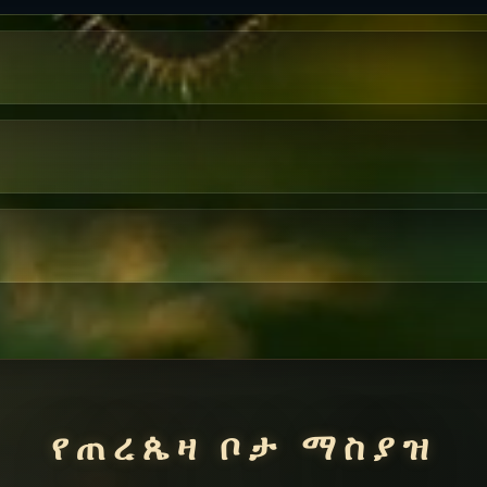
የጠረጴዛ ቦታ ማስያዝ