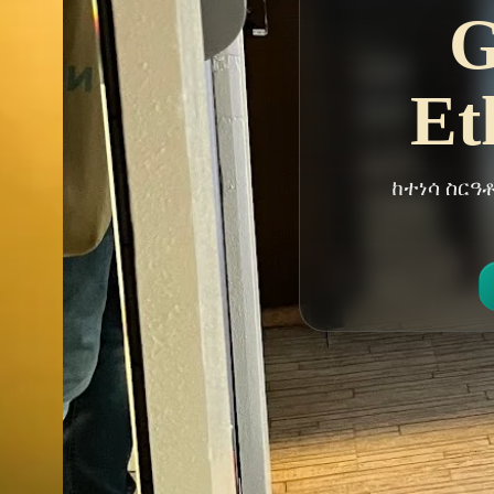
G
Et
ከተነሳ ስርዓ