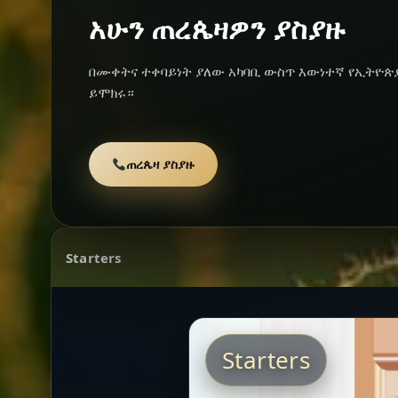
አሁን ጠረጴዛዎን ያስያዙ
በሙቀትና ተቀባይነት ያለው አካባቢ ውስጥ እውነተኛ የኢትዮጵ
ይሞክሩ።
ጠረጴዛ ያስያዙ
Starters
Starters