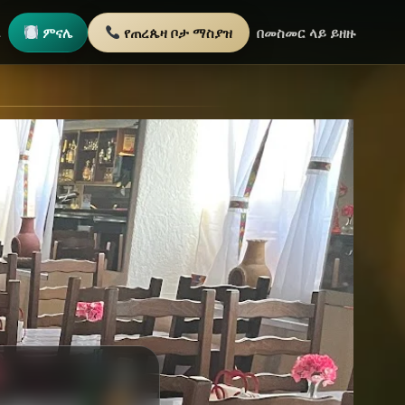
ጫ
ምናሌ
የጠረጴዛ ቦታ ማስያዝ
በመስመር ላይ ይዘዙ