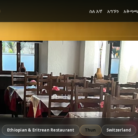
ስለ እኛ
አግኙን
አቅጣ
Ethiopian & Eritrean Restaurant
Thun
Switzerland