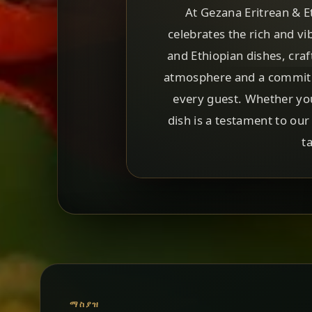
At Gezana Eritrean & E
celebrates the rich and vi
and Ethiopian dishes, craf
atmosphere and a commitme
every guest. Whether you'
dish is a testament to our 
t
ማስያዝ