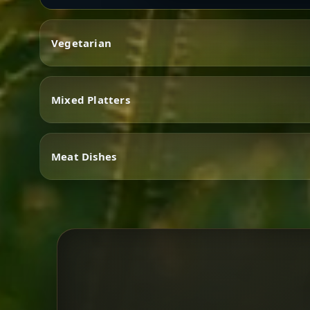
Vegetarian
Mixed Platters
Vegetarian
Meat Dishes
Mixed Platters
Meat Dishes