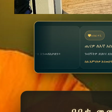
አስፈላጊ
ጤናዎ ለእኛ አስፈላጊ ነው
ከታለን።
ጉብኝትዎ ደህናና ደስ የሚል እንዲሆን ልንረዳዎ ደስ ይለና
ስለ እምነትዎ እናመሰግናለን
በቦታ መ