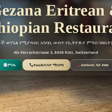
ezana Eritrean
hiopian Restaur
ቶች ወንጌል የሚያዳብር አካባቢ ውስጥ የኢትዮጵያ ምግብ ባለቤት
Alt-Ferrachstrasse 3, 8630 Rüti, Switzerland
ምናሌ
የጠረጴዛ ቦታ ማስያዝ
በመስመር ላይ ይዘዙ