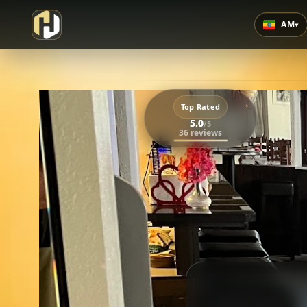
AM
▾
›
Top Rated
5.0
/5
36 reviews