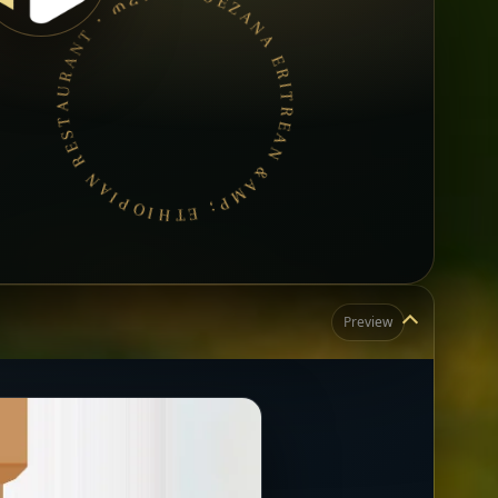
GEZANA ERITREAN &AMP; ETHIOPIAN RESTAURANT • ጠረጴዛ ያስያዙ • የኢትዮጵያና የኤርትራ ምግብ •
Preview