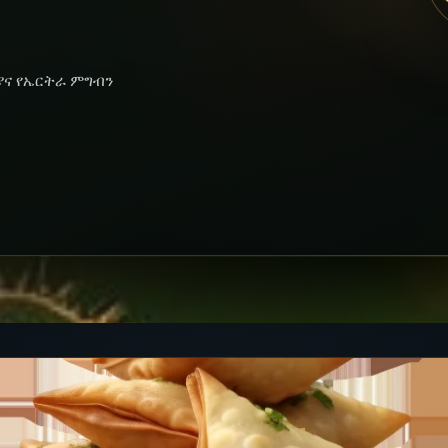
ያና የኤርትራ ምግብን