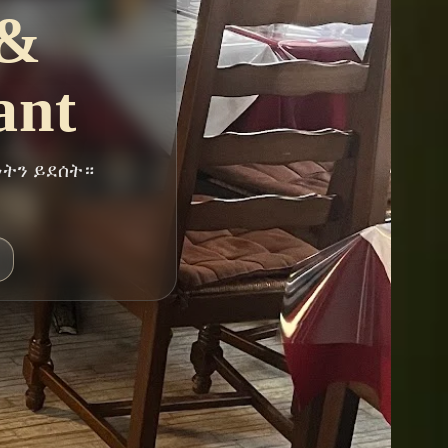
 &
ant
ነትን ይደሰት።